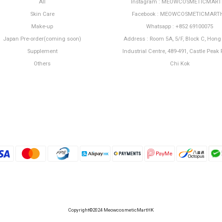
All
Instagram : MEOWCOSMETICMAR
Skin Care
Facebook : MEOWCOSMETICMART
Make-up
Whatsapp : +852 69100075
Japan Pre-order(coming soon)
Address : Room 5A, 5/F, Block C, Hon
Supplement
Industrial Centre, 489-491, Castle Peak 
Others
Chi Kok
Copyright©2024 MeowcosmeticMartHK