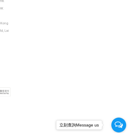
THK
HK
g Kong
Rd, Lai
立刻查詢Message us