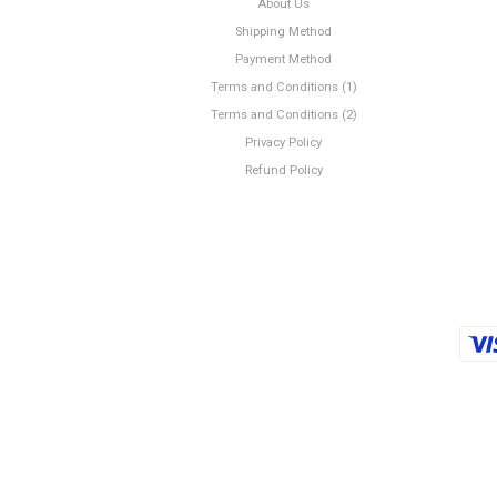
About Us
Shipping Method
Payment Method
Terms and Conditions (1)
Terms and Conditions (2)
Privacy Policy
Refund Policy