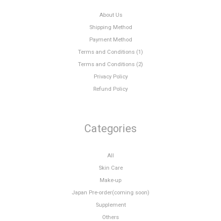
About Us
Shipping Method
Payment Method
Terms and Conditions (1)
Terms and Conditions (2)
Privacy Policy
Refund Policy
Categories
All
Skin Care
Make-up
Japan Pre-order(coming soon)
Supplement
Others