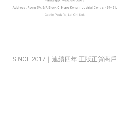
Whatsapp : +852 69100075
Address : Room 5A, 5/F, Block C, Hong Kong Industrial Centre, 489-491,
Castle Peak Rd, Lai Chi Kok
SINCE 2017｜連續四年 正版正貨商戶