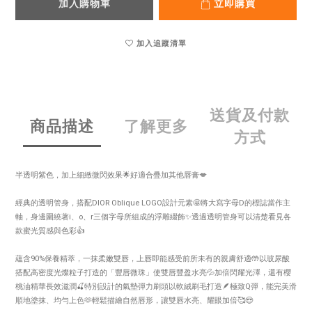
加入購物車
立即購買
加入追蹤清單
送貨及付款
商品描述
了解更多
方式
半透明紫色，加上細緻微閃效果🌟好適合疊加其他唇膏💋
經典的透明管身，搭配DIOR Oblique LOGO設計元素🤩將大寫字母D的標誌當作主
軸，身邊圍繞著i、o、r三個字母所組成的浮雕綴飾✨透過透明管身可以清楚看見各
款蜜光質感與色彩👍
蘊含90%保養精萃，一抹柔嫩雙唇，上唇即能感受前所未有的親膚舒適🤲以玻尿酸
搭配高密度光燦粒子打造的「豐唇微珠」使雙唇豐盈水亮💦加倍閃耀光澤，還有櫻
桃油精華長效滋潤🍒特別設計的氣墊彈力刷頭以軟絨刷毛打造🪶極致Q彈，能完美滑
順地塗抹、均勻上色🫶輕鬆描繪自然唇形，讓雙唇水亮、耀眼加倍🥰😍