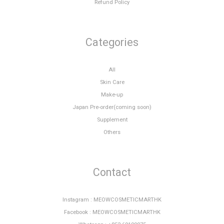
Refund Policy
Categories
All
Skin Care
Make-up
Japan Pre-order(coming soon)
Supplement
Others
Contact
Instagram : MEOWCOSMETICMARTHK
Facebook : MEOWCOSMETICMARTHK