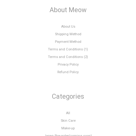
About Meow
About Us
Shipping Method
Payment Method
Terms and Conditions (1)
Terms and Conditions (2)
Privacy Policy
Refund Policy
Categories
All
Skin Care
Make-up
Japan Pre-order(coming soon)