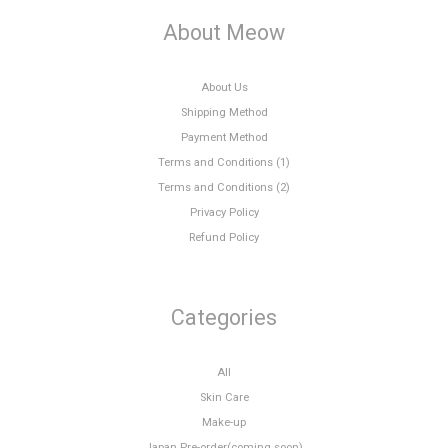
About Meow
About Us
Shipping Method
Payment Method
Terms and Conditions (1)
Terms and Conditions (2)
Privacy Policy
Refund Policy
Categories
All
Skin Care
Make-up
Japan Pre-order(coming soon)