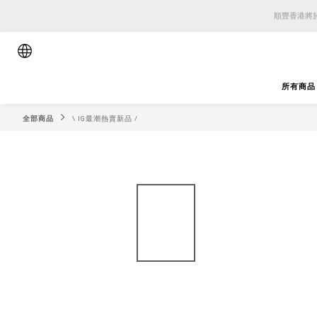
順豐香港將於
順豐香港將於
順豐香港將於
所有商品
全部商品
\ IG最潮熱賣新品 /