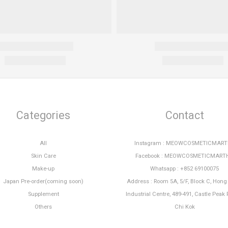
Categories
Contact
All
Instagram : MEOWCOSMETICMAR
Skin Care
Facebook : MEOWCOSMETICMART
Make-up
Whatsapp : +852 69100075
Japan Pre-order(coming soon)
Address : Room 5A, 5/F, Block C, Hon
Supplement
Industrial Centre, 489-491, Castle Peak 
Others
Chi Kok