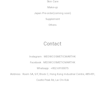
Skin Care
Make-up
Japan Pre-order(coming soon)
Supplement
Others
Contact
Instagram : MEOWCOSMETICMARTHK
Facebook : MEOWCOSMETICMARTHK
Whatsapp : +852 69100075
Address : Room 5A, 5/F, Block C, Hong Kong Industrial Centre, 489-491,
Castle Peak Rd, Lai Chi Kok