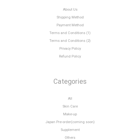
About Us
Shipping Method
Payment Method
Terms and Conditions (1)
Terms and Conditions (2)
Privacy Policy
Refund Policy
Categories
All
Skin Care
Make-up
Japan Pre-order(coming soon)
Supplement
Others