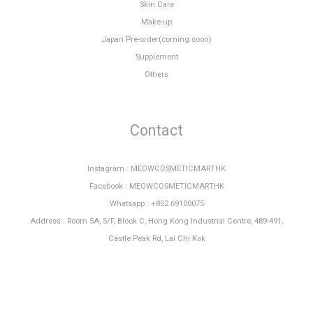
Skin Care
Make-up
Japan Pre-order(coming soon)
Supplement
Others
Contact
Instagram : MEOWCOSMETICMARTHK
Facebook : MEOWCOSMETICMARTHK
Whatsapp : +852 69100075
Address : Room 5A, 5/F, Block C, Hong Kong Industrial Centre, 489-491,
Castle Peak Rd, Lai Chi Kok