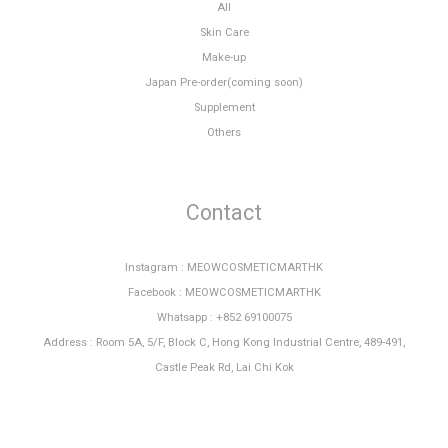
All
Skin Care
Make-up
Japan Pre-order(coming soon)
Supplement
Others
Contact
Instagram : MEOWCOSMETICMARTHK
Facebook : MEOWCOSMETICMARTHK
Whatsapp : +852 69100075
Address : Room 5A, 5/F, Block C, Hong Kong Industrial Centre, 489-491,
Castle Peak Rd, Lai Chi Kok