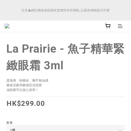
順豐香港將於4月14日起減少SMS短訊發送, 所有快件自取訊息通知將全部改為透過官
注意⚠️網站價格會因應來貨價而有所變動, 以最新價格顯示作實
方應用程式「SFHK APP」推送。
順豐香港將於4月14日起減少SMS短訊發送, 所有快件自取訊息通知將全部改為透過官
方應用程式「SFHK APP」推送。
La Prairie - 魚子精華緊
緻眼霜 3ml
質地薄，秒吸收，幾乎無油感
吸收完眼周都係啞光狀態
油肌都可以放心使用！
HK$299.00
數量