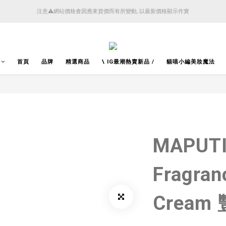
4月14日起減少SMS短訊發送, 所有快件自取訊息通知將全部改為透過官方應用程式「SFHK 
注意⚠️網站價格會因應來貨價而有所變動, 以最新價格顯示作實
4月14日起減少SMS短訊發送, 所有快件自取訊息通知將全部改為透過官方應用程式「SFHK 
首頁
品牌
精選商品
\ IG最潮熱賣新品 /
貓喵小編美妝魔法
MAPUTI 
Fragran
Cream