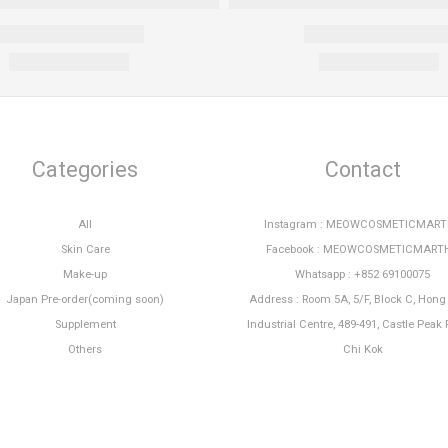
Categories
Contact
All
Instagram : MEOWCOSMETICMAR
Skin Care
Facebook : MEOWCOSMETICMART
Make-up
Whatsapp : +852 69100075
Japan Pre-order(coming soon)
Address : Room 5A, 5/F, Block C, Hon
Supplement
Industrial Centre, 489-491, Castle Peak 
Others
Chi Kok