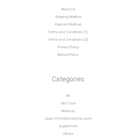
About Us
Shipping Method
Payment Method
Terms and Conditions (1)
Terms and Conditions (2)
Privacy Policy
Refund Policy
Categories
All
Skin Care
Make-up
Japan Pre-order(coming soon)
Supplement
Others