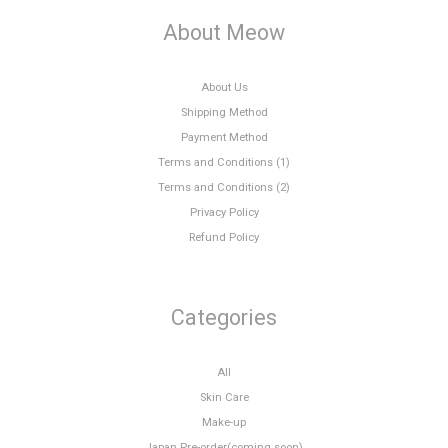
About Meow
About Us
Shipping Method
Payment Method
Terms and Conditions (1)
Terms and Conditions (2)
Privacy Policy
Refund Policy
Categories
All
Skin Care
Make-up
Japan Pre-order(coming soon)