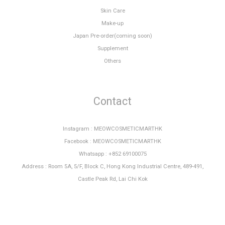
Skin Care
Make-up
Japan Pre-order(coming soon)
Supplement
Others
Contact
Instagram : MEOWCOSMETICMARTHK
Facebook : MEOWCOSMETICMARTHK
Whatsapp : +852 69100075
Address : Room 5A, 5/F, Block C, Hong Kong Industrial Centre, 489-491,
Castle Peak Rd, Lai Chi Kok