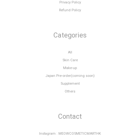
Privacy Policy
Refund Policy
Categories
All
Skin Care
Make-up
Japan Pre-order(coming soon)
Supplement
Others
Contact
Instagram : MEOWCOSMETICMARTHK