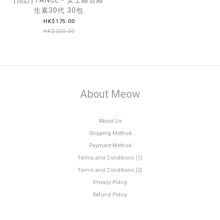
[預訂] FANCL - 女士綜合維
生素30代 30包
HK$175.00
HK$200.00
About Meow
About Us
Shipping Method
Payment Method
Terms and Conditions (1)
Terms and Conditions (2)
Privacy Policy
Refund Policy