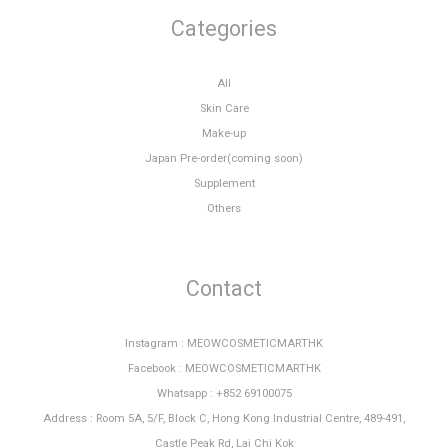
Categories
All
Skin Care
Make-up
Japan Pre-order(coming soon)
Supplement
Others
Contact
Instagram : MEOWCOSMETICMARTHK
Facebook : MEOWCOSMETICMARTHK
Whatsapp : +852 69100075
Address : Room 5A, 5/F, Block C, Hong Kong Industrial Centre, 489-491,
Castle Peak Rd, Lai Chi Kok