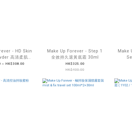
ever - HD Skin
Make Up Forever - Step 1
Make U
owder 高清柔肌空
全效持久退黃底霜 30ml
Se
 ~ HK$308.00
HK$325.00
lavender
HK$400.00