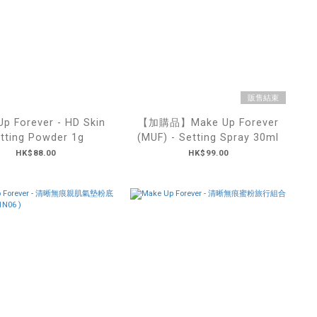
販售結束
p Forever - HD Skin
【加購品】Make Up Forever
tting Powder 1g
(MUF) - Setting Spray 30ml
HK$88.00
HK$99.00