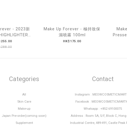
rever - 2023新
Make Up Forever - 極持妝保
Make
HIGHLIGHTER
濕噴霧 100ml
Press
H100
255.00
HK$175.00
288.00
Categories
Contact
All
Instagram : MEOWCOSMETICMAR
Skin Care
Facebook : MEOWCOSMETICMART
Make-up
Whatsapp : +852 69100075
Japan Pre-order(coming soon)
Address : Room 5A, 5/F, Block C, Hon
Supplement
Industrial Centre, 489-491, Castle Peak 