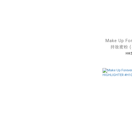
Make Up F
持妝蜜粉 (#0
#
HK$