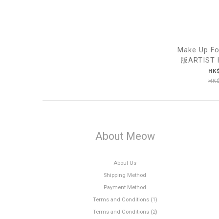
Make Up Fo
版ARTIST 
#
HK$
HK$
About Meow
About Us
Shipping Method
Payment Method
Terms and Conditions (1)
Terms and Conditions (2)