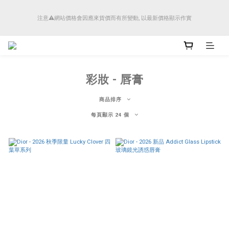
順豐香港將於4月14日起減少SMS短訊發送, 所有快件自取訊息通知將全部改為透過官
注意⚠️網站價格會因應來貨價而有所變動, 以最新價格顯示作實
方應用程式「SFHK APP」推送。
順豐香港將於4月14日起減少SMS短訊發送, 所有快件自取訊息通知將全部改為透過官
方應用程式「SFHK APP」推送。
彩妝 - 唇膏
商品排序
每頁顯示 24 個