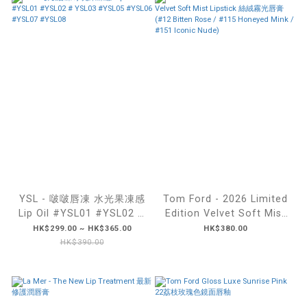
YSL - 啵啵唇凍 水光果凍感
Tom Ford - 2026 Limited
Lip Oil #YSL01 #YSL02 #
Edition Velvet Soft Mist
YSL03 #YSL05 #YSL06
Lipstick 絲絨霧光唇膏
HK$299.00 ~ HK$365.00
HK$380.00
#YSL07 #YSL08
(#12 Bitten Rose / #115
HK$390.00
Honeyed Mink / #151
Iconic Nude)