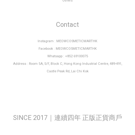
Others
Contact
Instagram : MEOWCOSMETICMARTHK
Facebook : MEOWCOSMETICMARTHK
Whatsapp : +852 69100075
Address : Room 5A, 5/F, Block C, Hong Kong Industrial Centre, 489-491,
Castle Peak Rd, Lai Chi Kok
SINCE 2017｜連續四年 正版正貨商戶