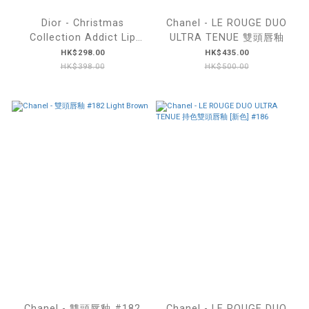
Dior - Christmas
Chanel - LE ROUGE DUO
Collection Addict Lip
ULTRA TENUE 雙頭唇釉
Case 聖誕限定唇膏殼
HK$298.00
HK$435.00
HK$398.00
HK$500.00
Chanel - 雙頭唇釉 #182
Chanel - LE ROUGE DUO