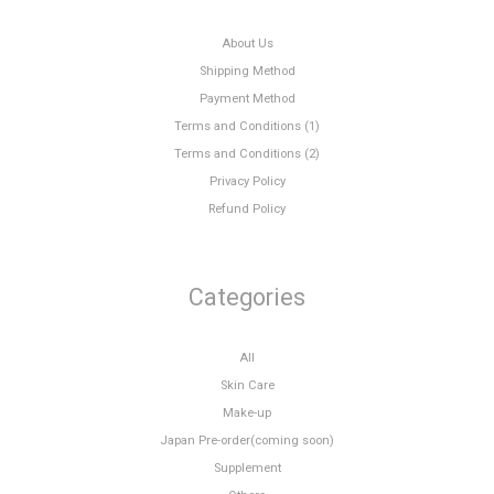
About Us
Shipping Method
Payment Method
Terms and Conditions (1)
Terms and Conditions (2)
Privacy Policy
Refund Policy
Categories
All
Skin Care
Make-up
Japan Pre-order(coming soon)
Supplement