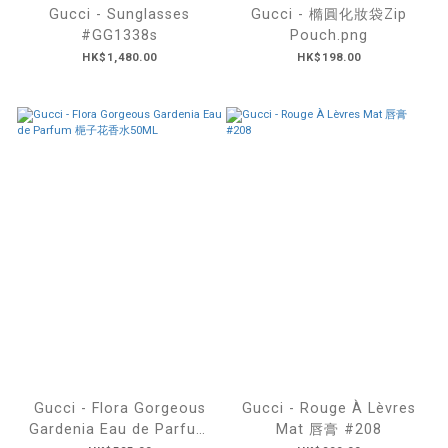
Gucci - Sunglasses
Gucci - 橢圓化妝袋Zip
#GG1338s
Pouch.png
HK$1,480.00
HK$198.00
Gucci - Flora Gorgeous
Gucci - Rouge À Lèvres
Gardenia Eau de Parfum
Mat 唇膏 #208