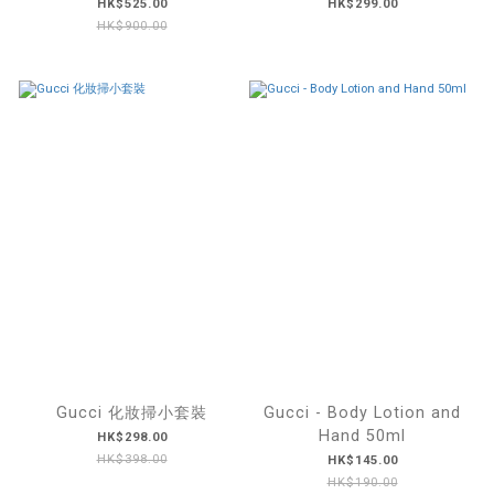
梔子花香水50ML
HK$525.00
HK$299.00
HK$900.00
Gucci 化妝掃小套裝
Gucci - Body Lotion and
Hand 50ml
HK$298.00
HK$398.00
HK$145.00
HK$190.00