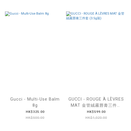
Gucci - Multi-Use Balm
GUCCI - ROUGE À LÈVRES
8g
MAT 金管絨霧唇膏三件套
(3.5g裝)
HK$325.00
HK$599.00
HK$500.00
HK$1,020.00