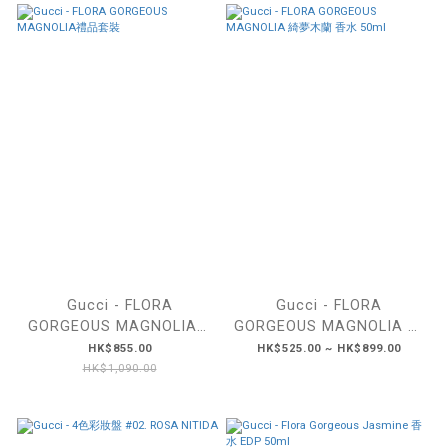
Gucci - FLORA
Gucci - FLORA
GORGEOUS MAGNOLIA禮
GORGEOUS MAGNOLIA 綺
品套裝
夢木蘭 香水 50ml
HK$855.00
HK$525.00 ~ HK$899.00
HK$1,090.00