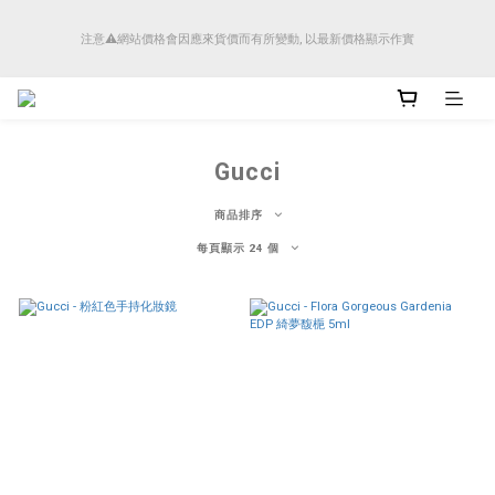
順豐香港將於4月14日起減少SMS短訊發送, 所有快件自取訊息通知將全部改為透過官
注意⚠️網站價格會因應來貨價而有所變動, 以最新價格顯示作實
方應用程式「SFHK APP」推送。
順豐香港將於4月14日起減少SMS短訊發送, 所有快件自取訊息通知將全部改為透過官
方應用程式「SFHK APP」推送。
Gucci
商品排序
每頁顯示 24 個