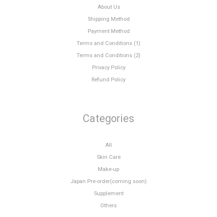
About Us
Shipping Method
Payment Method
Terms and Conditions (1)
Terms and Conditions (2)
Privacy Policy
Refund Policy
Categories
All
Skin Care
Make-up
Japan Pre-order(coming soon)
Supplement
Others