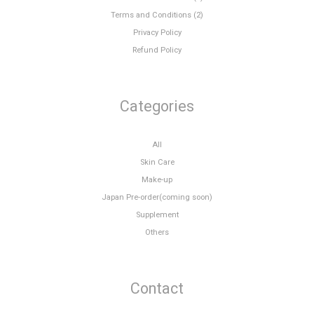
Terms and Conditions (2)
Privacy Policy
Refund Policy
Categories
All
Skin Care
Make-up
Japan Pre-order(coming soon)
Supplement
Others
Contact