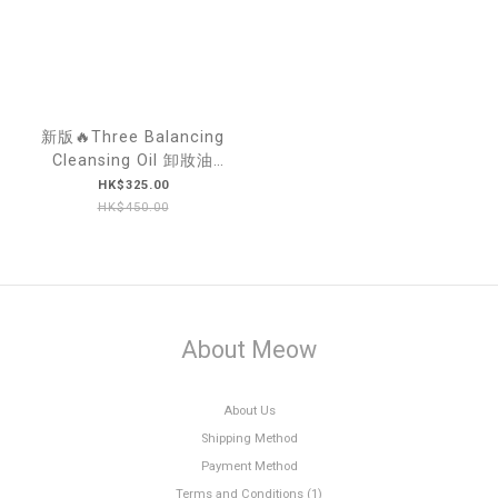
新版🔥Three Balancing
Cleansing Oil 卸妝油
185ml
HK$325.00
HK$450.00
About Meow
About Us
Shipping Method
Payment Method
Terms and Conditions (1)