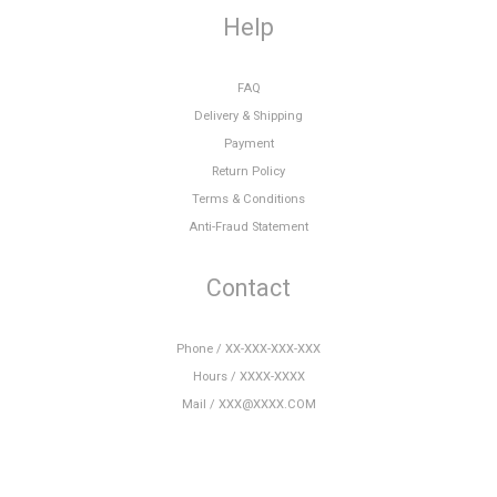
Help
FAQ
Delivery & Shipping
Payment
Return Policy
Terms & Conditions
Anti-Fraud Statement
Contact
Phone / XX-XXX-XXX-XXX
Hours / XXXX-XXXX
Mail / XXX@XXXX.COM