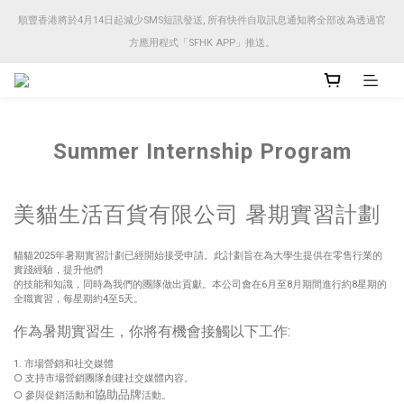
順豐香港將於4月14日起減少SMS短訊發送, 所有快件自取訊息通知將全部改為透過官
順豐香港將於4月14日起減少SMS短訊發送, 所有快件自取訊息通知將全部改為透過官
方應用程式「SFHK APP」推送。
方應用程式「SFHK APP」推送。
注意⚠️網站價格會因應來貨價而有所變動, 以最新價格顯示作實
Summer Internship Program
順豐香港將於4月14日起減少SMS短訊發送, 所有快件自取訊息通知將全部改為透過官
方應用程式「SFHK APP」推送。
美貓生活百貨有限公司 暑期實習計劃
貓貓2025年暑期實習計劃已經開始接受申請。此計劃旨在為大學生提供在零售行業的
實踐經驗，提升他們
的技能和知識，同時為我們的團隊做出貢獻。本公司會在6月至8月期間進行約8星期的
全職實習，每星期約4至5天。
作為暑期實習生，你將有機會接觸以下工作:
1. 市場營銷和社交媒體
○ 支持市場營銷團隊創建社交媒體內容。
協助
品牌
○ 參與促銷活動和
活動。