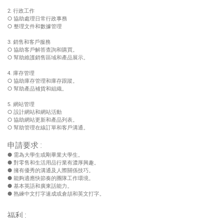
2. 行政工作
○ 協助處理日常行政事務
○ 整理文件和數據管理
3. 銷售和客戶服務
○ 協助客戶解答查詢和購買。
○ 幫助維護銷售區域和產品展示。
4. 庫存管理
○ 協助庫存管理和庫存跟蹤。
○ 幫助產品補貨和組織。
5. 網站管理
○ 設計網站和網站活動
○ 協助網站更新和產品列表。
○ 幫助管理在線訂單和客戶溝通。
申請要求 :
● 需為大學生或剛畢業大學生。
● 對零售和生活用品行業有濃厚興趣。
● 擁有優秀的溝通及人際關係技巧。
● 能夠適應快節奏的團隊工作環境。
● 基本英語和廣東話能力。
● 熟練中文打字速成或倉頡和英文打字。
福利 :