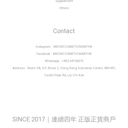
Supplement
Others
Contact
Instagram : MEOWCOSMETICMARTHK
Facebook : MEOWCOSMETICMARTHK
Whatsapp : +852 69100075
Address : Room 5A, 5/F, Block C, Hong Kong Industrial Centre, 489-491,
Castle Peak Rd, Lai Chi Kok
SINCE 2017｜連續四年 正版正貨商戶