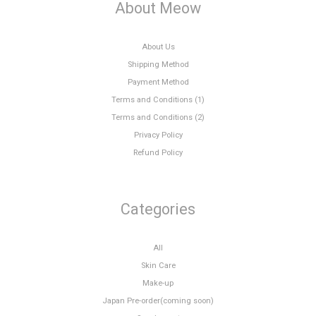
About Meow
About Us
Shipping Method
Payment Method
Terms and Conditions (1)
Terms and Conditions (2)
Privacy Policy
Refund Policy
Categories
All
Skin Care
Make-up
Japan Pre-order(coming soon)