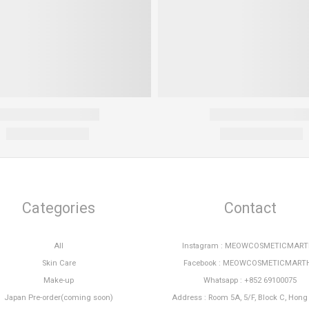
Categories
Contact
All
Instagram : MEOWCOSMETICMAR
Skin Care
Facebook : MEOWCOSMETICMART
Make-up
Whatsapp : +852 69100075
Japan Pre-order(coming soon)
Address : Room 5A, 5/F, Block C, Hon