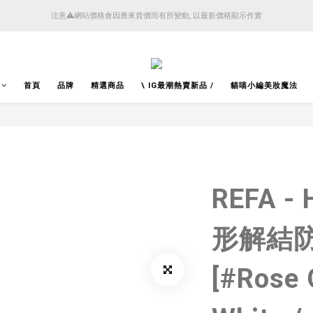
4月14日起減少SMS短訊發送, 所有快件自取訊息通知將全部改為透過官方應用程式「SFHK 
注意⚠️網站價格會因應來貨價而有所變動, 以最新價格顯示作實
4月14日起減少SMS短訊發送, 所有快件自取訊息通知將全部改為透過官方應用程式「SFHK 
首頁
品牌
精選商品
\ IG最潮熱賣新品 /
貓喵小編美妝魔法
REFA - 
形解結
[#Rose 