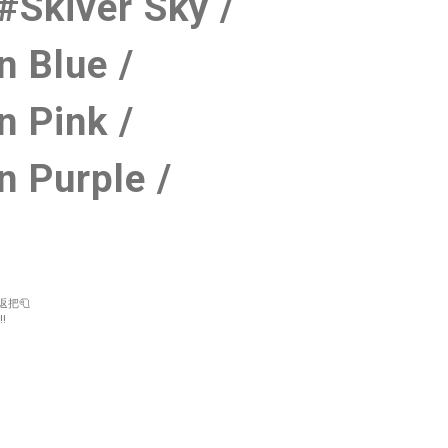
#Skiver Sky /
n Blue /
n Pink /
n Purple /
返把🧻
!