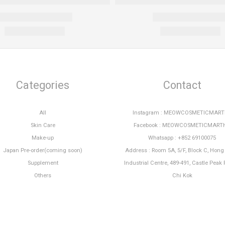
Categories
Contact
All
Instagram : MEOWCOSMETICMAR
Skin Care
Facebook : MEOWCOSMETICMART
Make-up
Whatsapp : +852 69100075
Japan Pre-order(coming soon)
Address : Room 5A, 5/F, Block C, Hon
Supplement
Industrial Centre, 489-491, Castle Peak 
Others
Chi Kok