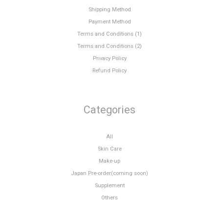
Shipping Method
Payment Method
Terms and Conditions (1)
Terms and Conditions (2)
Privacy Policy
Refund Policy
Categories
All
Skin Care
Make-up
Japan Pre-order(coming soon)
Supplement
Others