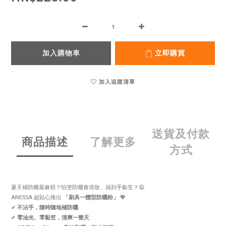
加入購物車
立即購買
加入追蹤清單
送貨及付款
商品描述
了解更多
方式
夏天補防曬最麻煩？怕塗防曬會溶妝、搞到手黏笠？😫
ANESSA 超貼心推出
「刷具一體型防曬粉」
💖
✔
不沾手，隨時隨地補防曬
✔
零油光、零黏笠，清爽一整天