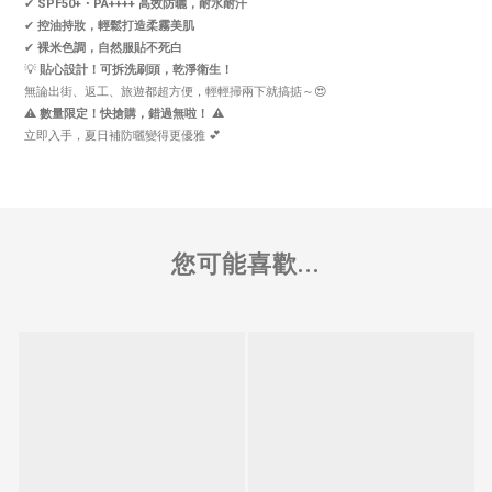
✔
SPF50+・PA++++ 高效防曬，耐水耐汗
✔
控油持妝，輕鬆打造柔霧美肌
✔
裸米色調，自然服貼不死白
💡
貼心設計！可拆洗刷頭，乾淨衛生！
無論出街、返工、旅遊都超方便，輕輕掃兩下就搞掂～😍
⚠
數量限定！快搶購，錯過無啦！
⚠
立即入手，夏日補防曬變得更優雅 💕
您可能喜歡...