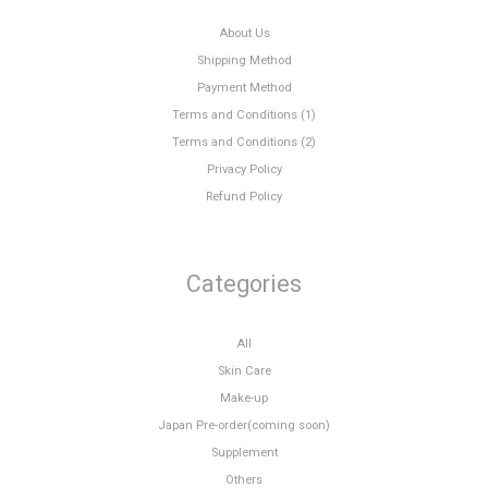
About Us
Shipping Method
Payment Method
Terms and Conditions (1)
Terms and Conditions (2)
Privacy Policy
Refund Policy
Categories
All
Skin Care
Make-up
Japan Pre-order(coming soon)
Supplement
Others