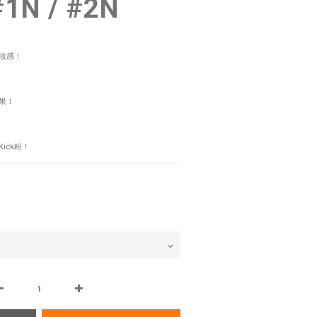
N / #2N
妝感！
果！
ick粉！