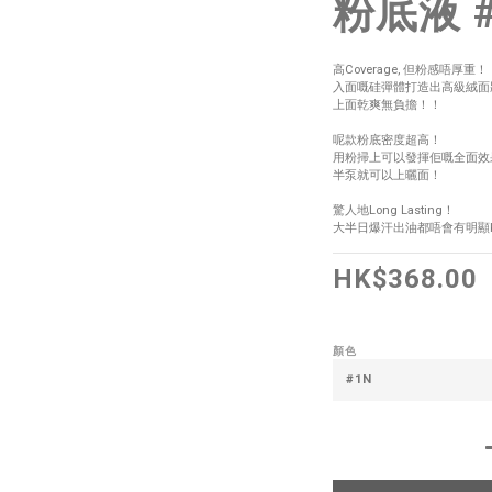
粉底液 #1
高Coverage, 但粉感唔厚重！
入面嘅硅彈體打造出高級絨面
上面乾爽無負擔！！
呢款粉底密度超高！
用粉掃上可以發揮佢嘅全面效
半泵就可以上曬面！
驚人地Long Lasting！
大半日爆汗出油都唔會有明顯K
HK$368.00
顏色