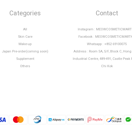
Categories
Contact
All
Instagram : MEOWCOSMETICMAR
Skin Care
Facebook : MEOWCOSMETICMART
Make-up
Whatsapp : +852 69100075
Japan Pre-order(coming soon)
Address : Room 5A, 5/F, Block C, Hon
Supplement
Industrial Centre, 489-491, Castle Peak 
Others
Chi Kok