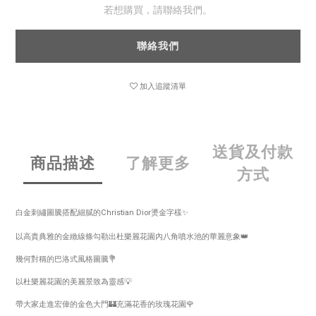
若想購買，請聯絡我們。
聯絡我們
加入追蹤清單
送貨及付款
商品描述
了解更多
方式
白金刺繡圖騰搭配細膩的Christian Dior燙金字樣✨
以高貴典雅的金緻線條勾勒出杜樂麗花園內八角噴水池的華麗意象👑
幾何對稱的巴洛式風格圖騰💐
以杜樂麗花園的美麗景致為靈感💡
帶大家走進宏偉的金色大門🏰充滿花香的玫瑰花園🌹