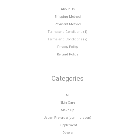
About Us
Shipping Method
Payment Method
Terms and Conditions (1)
Terms and Conditions (2)
Privacy Policy
Refund Policy
Categories
All
Skin Care
Make-up
Japan Pre-order(coming soon)
Supplement
Others