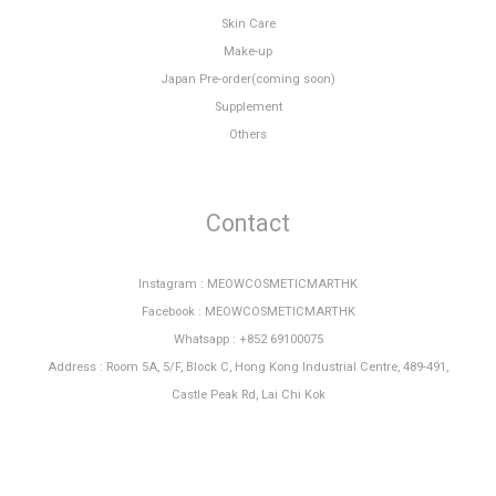
Skin Care
Make-up
Japan Pre-order(coming soon)
Supplement
Others
Contact
Instagram : MEOWCOSMETICMARTHK
Facebook : MEOWCOSMETICMARTHK
Whatsapp : +852 69100075
Address : Room 5A, 5/F, Block C, Hong Kong Industrial Centre, 489-491,
Castle Peak Rd, Lai Chi Kok