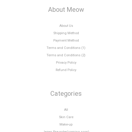
About Meow
About Us
Shipping Method
Payment Method
Terms and Conditions (1)
Terms and Conditions (2)
Privacy Policy
Refund Policy
Categories
All
Skin Care
Make-up
Japan Pre-order(coming soon)