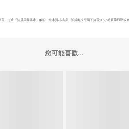
松子廣藿香，打造「清晨果園露水」般的中性木質柑橘調。脈搏處按壓兩下持香達8小時夏季通勤或
您可能喜歡...