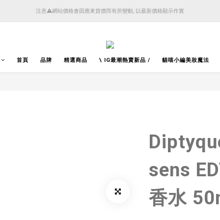
4月14日起減少SMS短訊發送, 所有快件自取訊息通知將全部改為透過官方應用程式「SFHK 
注意⚠️網站價格會因應來貨價而有所變動, 以最新價格顯示作實
4月14日起減少SMS短訊發送, 所有快件自取訊息通知將全部改為透過官方應用程式「SFHK 
首頁
品牌
精選商品
\ IG最潮熱賣新品 /
貓喵小編美妝魔法
Diptyqu
sens 
香水 50m