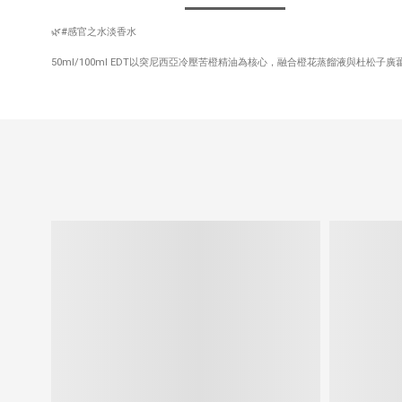
🌿
#感官之水淡香水
50ml/100ml EDT以突尼西亞冷壓苦橙精油為核心，融合橙花蒸餾液與杜