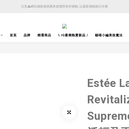
4月14日起減少SMS短訊發送, 所有快件自取訊息通知將全部改為透過官方應用程式「SFHK 
注意⚠️網站價格會因應來貨價而有所變動, 以最新價格顯示作實
4月14日起減少SMS短訊發送, 所有快件自取訊息通知將全部改為透過官方應用程式「SFHK 
首頁
品牌
精選商品
\ IG最潮熱賣新品 /
貓喵小編美妝魔法
Estée L
Revitali
Supre