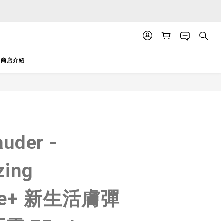
APP」推送。
APP」推送。
商店介紹
立即購買
auder -
zing
me+ 新生活膚彈