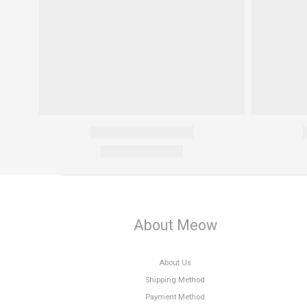
About Meow
About Us
Shipping Method
Payment Method