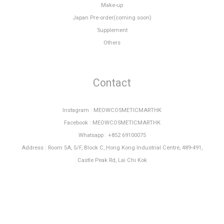
Make-up
Japan Pre-order(coming soon)
Supplement
Others
Contact
Instagram : MEOWCOSMETICMARTHK
Facebook : MEOWCOSMETICMARTHK
Whatsapp : +852 69100075
Address : Room 5A, 5/F, Block C, Hong Kong Industrial Centre, 489-491,
Castle Peak Rd, Lai Chi Kok