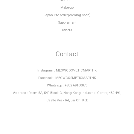
Skin Care
Make-up
Japan Pre-order(coming soon)
Supplement
Others
Contact
Instagram : MEOWCOSMETICMARTHK
Facebook : MEOWCOSMETICMARTHK
Whatsapp : +852 69100075
Address : Room 5A, 5/F, Block C, Hong Kong Industrial Centre, 489-491,
Castle Peak Rd, Lai Chi Kok