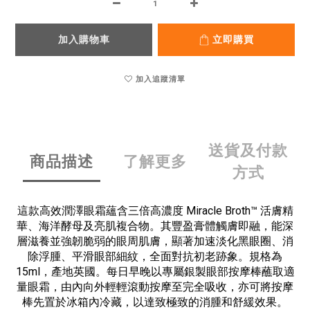
加入購物車
立即購買
加入追蹤清單
送貨及付款
商品描述
了解更多
方式
這款高效潤澤眼霜蘊含三倍高濃度 Miracle Broth™ 活膚精
華、海洋酵母及亮肌複合物。其豐盈膏體觸膚即融，能深
層滋養並強韌脆弱的眼周肌膚，顯著加速淡化黑眼圈、消
除浮腫、平滑眼部細紋，全面對抗初老跡象。規格為
15ml，產地英國。每日早晚以專屬銀製眼部按摩棒蘸取適
量眼霜，由內向外輕輕滾動按摩至完全吸收，亦可將按摩
棒先置於冰箱內冷藏，以達致極致的消腫和舒緩效果。