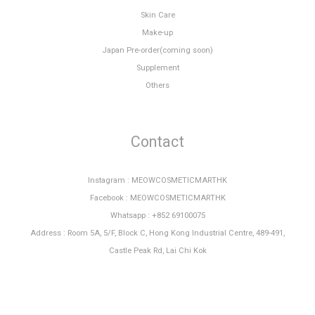
Skin Care
Make-up
Japan Pre-order(coming soon)
Supplement
Others
Contact
Instagram : MEOWCOSMETICMARTHK
Facebook : MEOWCOSMETICMARTHK
Whatsapp : +852 69100075
Address : Room 5A, 5/F, Block C, Hong Kong Industrial Centre, 489-491,
Castle Peak Rd, Lai Chi Kok