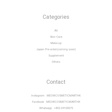
Categories
All
Skin Care
Make-up
Japan Pre-order(coming soon)
Supplement
Others
Contact
Instagram : MEOWCOSMETICMARTHK
Facebook : MEOWCOSMETICMARTHK
Whatsapp : +852 69100075