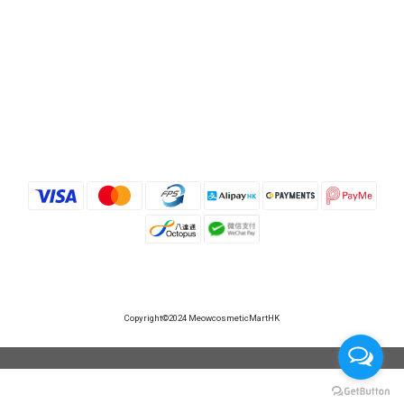
Copyright©2024 MeowcosmeticMartHK
立即購買