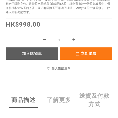
組合的陽剛之作。這款香水同時具有清新和木香，讓您置身於一股香氣旋風中，帶
有柑橘和迷迭香的芳香，並帶有零陵香豆淨油的溫暖。 Amyris 男士淡香水，一款
迷人而明亮的香水。
HK$998.00
加入購物車
立即購買
加入追蹤清單
送貨及付款
商品描述
了解更多
方式