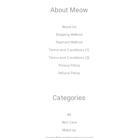
About Meow
About Us
Shipping Method
Payment Method
Terms and Conditions (1)
Terms and Conditions (2)
Privacy Policy
Refund Policy
Categories
All
Skin Care
Make-up
Japan Pre-order(coming soon)