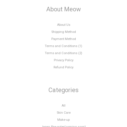
About Meow
About Us
Shipping Method
Payment Method
Terms and Conditions (1)
Terms and Conditions (2)
Privacy Policy
Refund Policy
Categories
All
Skin Care
Make-up
Japan Pre-order(coming soon)