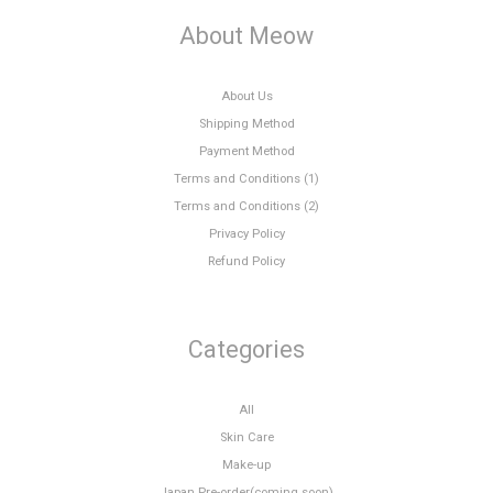
About Meow
About Us
Shipping Method
Payment Method
Terms and Conditions (1)
Terms and Conditions (2)
Privacy Policy
Refund Policy
Categories
All
Skin Care
Make-up
Japan Pre-order(coming soon)