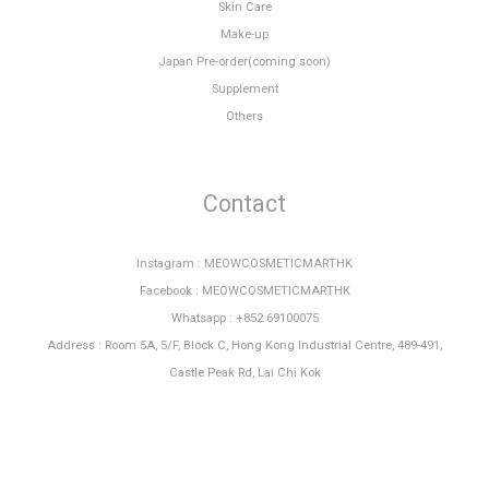
Skin Care
Make-up
Japan Pre-order(coming soon)
Supplement
Others
Contact
Instagram : MEOWCOSMETICMARTHK
Facebook : MEOWCOSMETICMARTHK
Whatsapp : +852 69100075
Address : Room 5A, 5/F, Block C, Hong Kong Industrial Centre, 489-491,
Castle Peak Rd, Lai Chi Kok