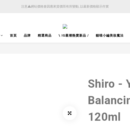
4月14日起減少SMS短訊發送, 所有快件自取訊息通知將全部改為透過官方應用程式「SFHK 
注意⚠️網站價格會因應來貨價而有所變動, 以最新價格顯示作實
4月14日起減少SMS短訊發送, 所有快件自取訊息通知將全部改為透過官方應用程式「SFHK 
首頁
品牌
精選商品
\ IG最潮熱賣新品 /
貓喵小編美妝魔法
Shiro -
Balanci
120ml