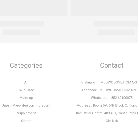
Categories
Contact
All
Instagram : MEOWCOSMETICMAR
Skin Care
Facebook : MEOWCOSMETICMART
Make-up
Whatsapp : +852 69100075
Japan Pre-order(coming soon)
Address : Room 5A, 5/F, Block C, Hon
Supplement
Industrial Centre, 489-491, Castle Peak 
Others
Chi Kok