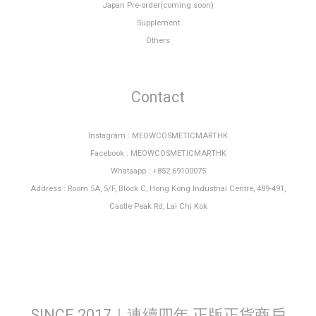
Japan Pre-order(coming soon)
Supplement
Others
Contact
Instagram : MEOWCOSMETICMARTHK
Facebook : MEOWCOSMETICMARTHK
Whatsapp : +852 69100075
Address : Room 5A, 5/F, Block C, Hong Kong Industrial Centre, 489-491,
Castle Peak Rd, Lai Chi Kok
SINCE 2017｜連續四年 正版正貨商戶