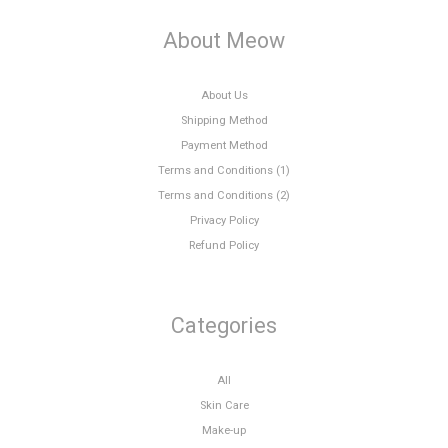
About Meow
About Us
Shipping Method
Payment Method
Terms and Conditions (1)
Terms and Conditions (2)
Privacy Policy
Refund Policy
Categories
All
Skin Care
Make-up