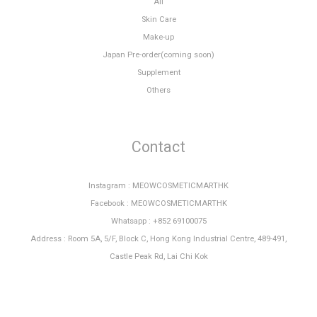
All
Skin Care
Make-up
Japan Pre-order(coming soon)
Supplement
Others
Contact
Instagram : MEOWCOSMETICMARTHK
Facebook : MEOWCOSMETICMARTHK
Whatsapp : +852 69100075
Address : Room 5A, 5/F, Block C, Hong Kong Industrial Centre, 489-491,
Castle Peak Rd, Lai Chi Kok