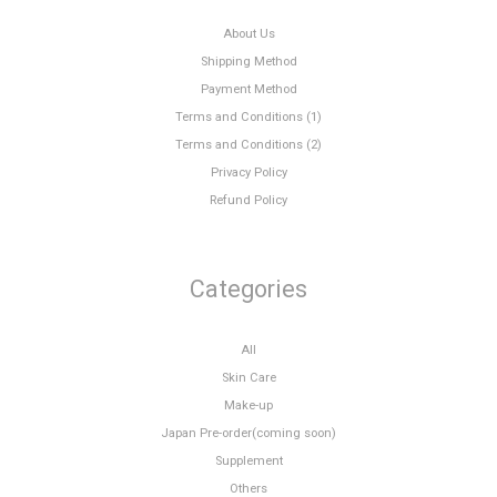
About Us
Shipping Method
Payment Method
Terms and Conditions (1)
Terms and Conditions (2)
Privacy Policy
Refund Policy
Categories
All
Skin Care
Make-up
Japan Pre-order(coming soon)
Supplement
Others