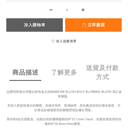
加入購物車
立即購買
加入追蹤清單
送貨及付款
商品描述
了解更多
方式
品牌同時推出同樣以粉色為主的MAKE ME BLUSH BOLD BLURRING BLUSH 高訂皮
革胭脂。
其加入角鯊烷成分的胭脂，具補水特性、質感絲滑，想化氣息好的白開水妝容，可
以靠這款補濕度高的胭脂營造貼膚紅潤妝。
系列有6款全新配色，由最自然的珊瑚蜜桃色N°57 Coral Clash，到最容易使用的玫
瑰色N°06 Rose Haze都有。