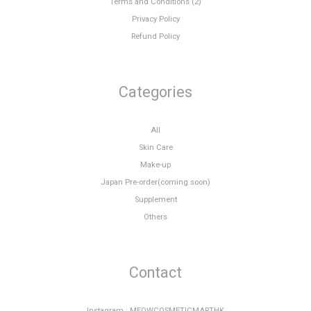
Terms and Conditions (2)
Privacy Policy
Refund Policy
Categories
All
Skin Care
Make-up
Japan Pre-order(coming soon)
Supplement
Others
Contact
Instagram : MEOWCOSMETICMARTHK