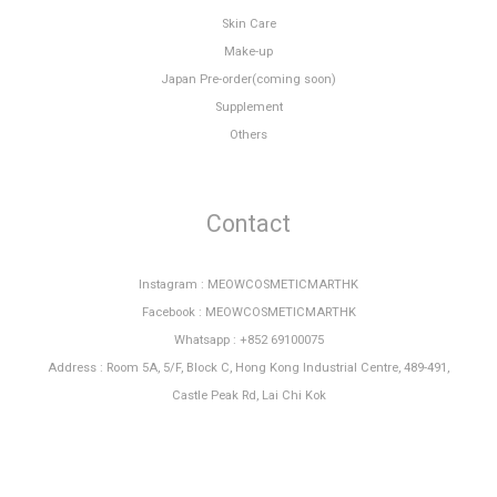
Skin Care
Make-up
Japan Pre-order(coming soon)
Supplement
Others
Contact
Instagram : MEOWCOSMETICMARTHK
Facebook : MEOWCOSMETICMARTHK
Whatsapp : +852 69100075
Address : Room 5A, 5/F, Block C, Hong Kong Industrial Centre, 489-491,
Castle Peak Rd, Lai Chi Kok