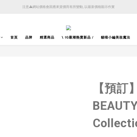
4月14日起減少SMS短訊發送, 所有快件自取訊息通知將全部改為透過官方應用程式「SFHK 
注意⚠️網站價格會因應來貨價而有所變動, 以最新價格顯示作實
4月14日起減少SMS短訊發送, 所有快件自取訊息通知將全部改為透過官方應用程式「SFHK 
首頁
品牌
精選商品
\ IG最潮熱賣新品 /
貓喵小編美妝魔法
【預訂】S
BEAUTY
Collect