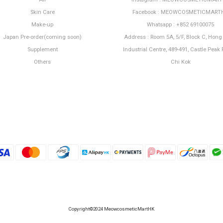
Skin Care
Facebook : MEOWCOSMETICMART
Make-up
Whatsapp : +852 69100075
Japan Pre-order(coming soon)
Address : Room 5A, 5/F, Block C, Hon
Supplement
Industrial Centre, 489-491, Castle Peak 
Others
Chi Kok
Copyright©2024 MeowcosmeticMartHK