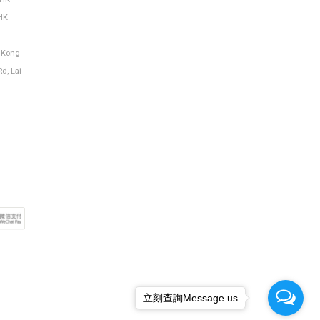
HK
g Kong
Rd, Lai
立刻查詢Message us