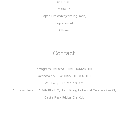
Skin Care
Make-up
Japan Pre-order(coming soon)
Supplement
Others
Contact
Instagram : MEOWCOSMETICMARTHK
Facebook : MEOWCOSMETICMARTHK
Whatsapp : +852 69100075
Address : Room 5A, 5/F, Block C, Hong Kong Industrial Centre, 489-491,
Castle Peak Rd, Lai Chi Kok